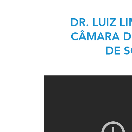
DR. LUIZ 
CÂMARA D
DE 